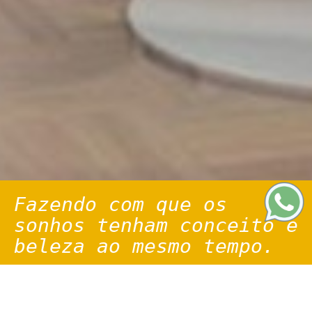
Fazendo com que os
sonhos tenham
conceito e
beleza ao mesmo tempo.